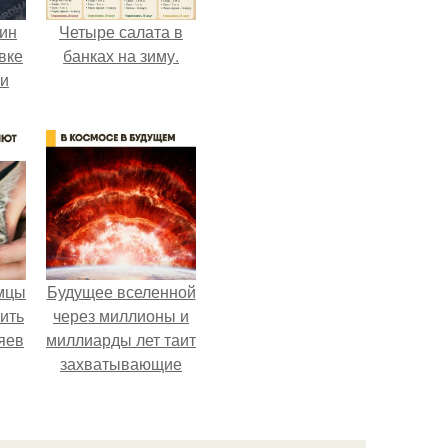
кин
Четыре салата в
вке
банках на зиму.
ии
мцы
Будущее вселенной
ить
через миллионы и
яев
миллиарды лет таит
захватывающие
тайны.