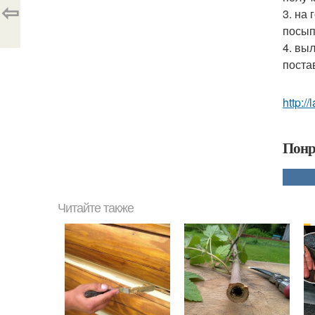
⇦
3. на
посып
4. вы
поста
http://
Понр
Читайте также