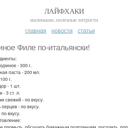
ЛАЙФХАКИ
маленькие, полезные хитрости
главная
новости
статьи
иное Филе по-итальянски!
диенты:
уриное - 300 г.
ная паста - 200 мл.
100 г.
ор - 1 шт.
 - 3 ст. л.
к свежий - по вкусу.
 перцев - по вкусу.
 по вкусу.
товление:
ле промыть, обсушить бумажным полотенцем, посолить, попе