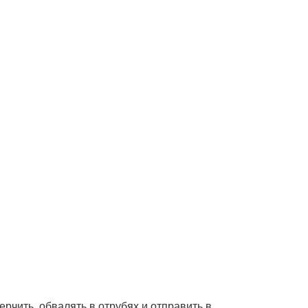
рчить, обвалять в отрубях и отправить в