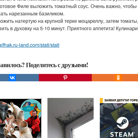
 готовое Филе выложить томатный соус. Очень важно, чтобы 
ать нарезанным базиликом.
ложить натертую на крупной терке моцареллу, затем томат
вить в духовку на 5-10 минут. Приятного аппетита! Кулинар
lajfhak.ru-land.com/stati/stati
авилось? Поделитесь с друзьями!