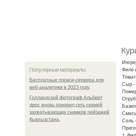
Кур
Ингре
Филе к
Популярные материалы
Томат
Бесплатные прокси-сервера для
Сыр - 
веб-аналитики в 2023 году
Помид
Голландский фотограф Альберт
Отруби
дрос вновь покорил сеть серией
Базили
захватывающих снимков пейзажей
Смесь
Кыргызстана.
Соль -
Приго
1. Фи