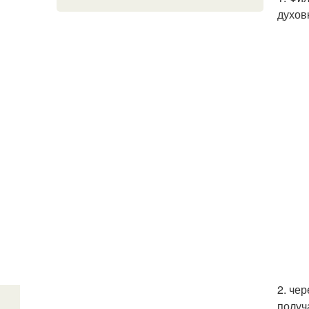
духов
2. че
получ