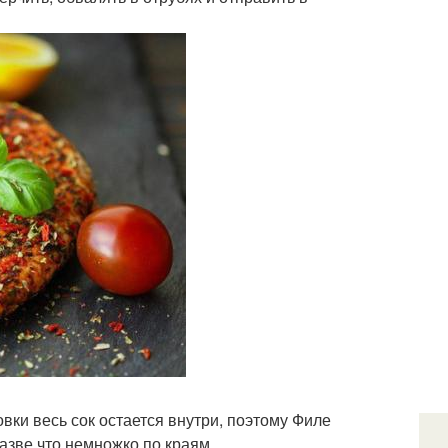
овки весь сок остается внутри, поэтому Филе
азве что немножко по краям.