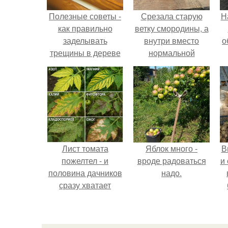
Полезные советы -
Срезала старую
Н
как правильно
ветку смородины, а
заделывать
внутри вместо
о
трещины в дереве
нормальной
и конопатить сруб.
светлой
сердцевины
оказалась чёрная
пустота.
Лист томата
Яблок много -
В
пожелтел - и
вроде радоваться
и
половина дачников
надо.
сразу хватает
удобрение.
с
п