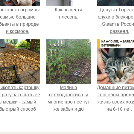
асколько огромны
Как вывести
Депутат Горел
самые большие
плесень.
слухи о блокиро
бъекты в природе
Steam в Росс
и космосе.
развеял.
ыкопать картошку
Малина
Домашние пито
 сразу засыпать её
отплодоносила, и
способны продл
в мешки - самый
многие про неё тут
жизнь своих хоз
быстрый способ
же забыли до
на 6-10 лет.
прятать вместе с
следующего лета.
урожаем гниль,
орезы и больные