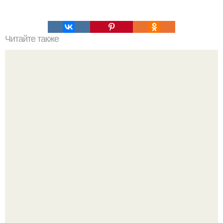
Читайте также
100 причин почему я с тобой дружу. Подарки. 100
причин, почему ты моя лучшая подруга.