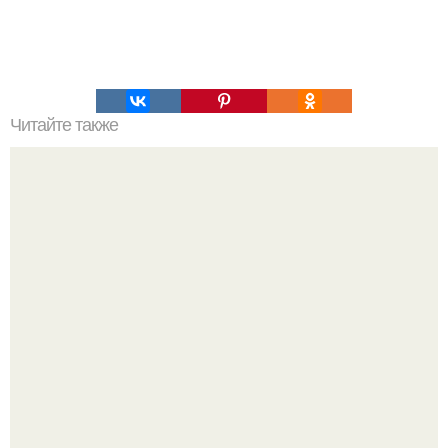
Читайте также
Топ 50 книг по психологии. Топ - 50 великих книг по
психологии.