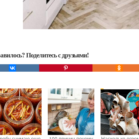
авилось? Поделитесь с друзьями!
робу снимаю еще
100 причин почему
Насколько огро