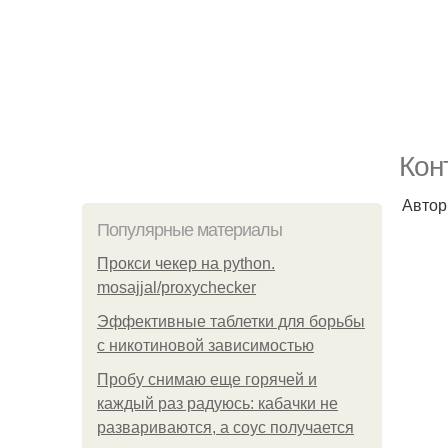
Кон
Автор 
Популярные материалы
Прокси чекер на python.
mosajjal/proxychecker
Эффективные таблетки для борьбы
с никотиновой зависимостью
Пробу снимаю еще горячей и
каждый раз радуюсь: кабачки не
развариваются, а соус получается