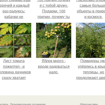
горячей и каждый
я с тобой дружу.
самые больш
раз радуюсь:
Подарки. 100
объекты в прир
кабачки не
причин, почему ты
и космосе.
развариваются, а
моя лучшая
соус получается
подруга.
густым и
пикантным.
Лист томата
Яблок много -
Помидоры уж
пожелтел - и
вроде радоваться
упёрлись в кр
оловина дачников
надо.
теплицы, но
сразу хватает
продолжают цве
удобрение.
как сумасшедш
онтакты
Пользовательское соглашение
Обратная связь