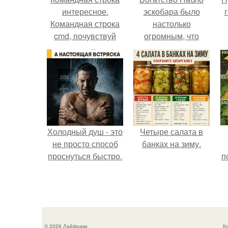
интересное.
эскобара было
Командная строка
настолько
cmd, почувствуй
огромным, что
себя хакером.
многие истории о
нём звучат как
вымысел.
Холодный душ - это
Четыре салата в
не просто способ
банках на зиму.
проснуться быстро.
п
© 2026 Лайфхаки
К