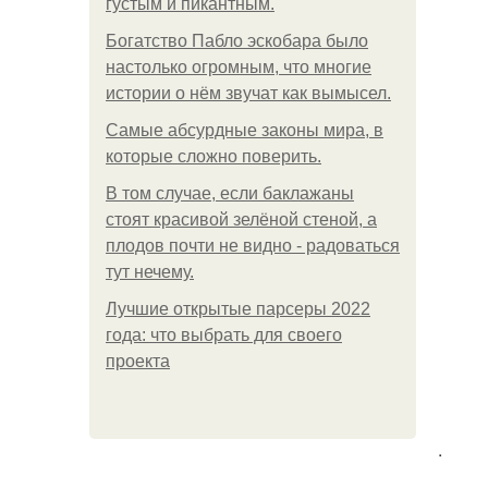
густым и пикантным.
Богатство Пабло эскобара было
настолько огромным, что многие
истории о нём звучат как вымысел.
Самые абсурдные законы мира, в
которые сложно поверить.
В том случае, если баклажаны
стоят красивой зелёной стеной, а
плодов почти не видно - радоваться
тут нечему.
Лучшие открытые парсеры 2022
года: что выбрать для своего
проекта
.