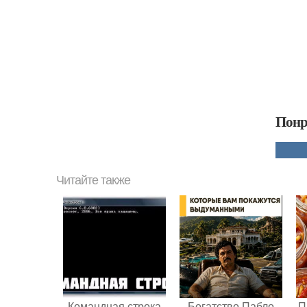
Понр
Читайте также
Командная строка
Богатство Пабло
П