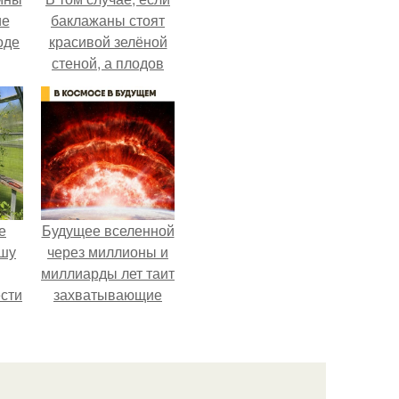
ие
баклажаны стоят
оде
красивой зелёной
стеной, а плодов
почти не видно -
радоваться тут
нечему.
е
Будущее вселенной
ышу
через миллионы и
миллиарды лет таит
сти
захватывающие
ие?
тайны.