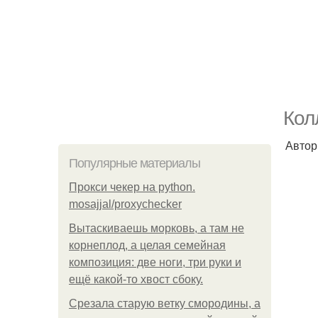
Кол
Автор
Популярные материалы
Прокси чекер на python.
mosajjal/proxychecker
Вытаскиваешь морковь, а там не
корнеплод, а целая семейная
композиция: две ноги, три руки и
ещё какой-то хвост сбоку.
Срезала старую ветку смородины, а