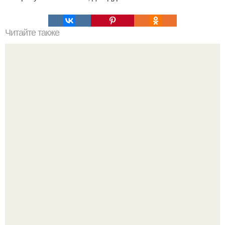
Читайте также
Надписи для органайзера хорошего настроения
распечатать. Идеи "Органайзеров Хорошего
Настроения" с примерами подарочков.