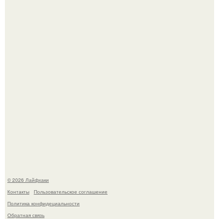
В том случае, если баклажаны стоят красивой зелёной
стеной, а плодов почти не видно - радоваться тут
нечему.
Депутат Горелкин слухи о блокировке Steam в России
развеял.
© 2026 Лайфхаки
Контакты
Пользовательское соглашение
Политика конфидециальности
Обратная связь