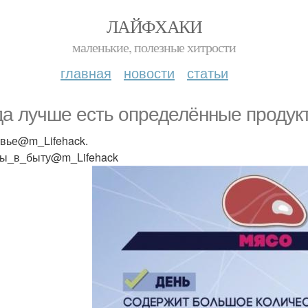
ЛАЙФХАКИ
маленькие, полезные хитрости
главная
новости
статьи
да лучше есть определённые продук
вье@m_Lifehack.
ы_в_быту@m_Lifehack