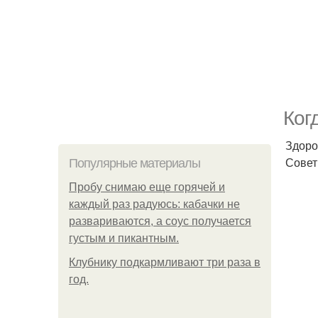
Ког
Здоро
Совет
Популярные материалы
Пробу снимаю еще горячей и
каждый раз радуюсь: кабачки не
развариваются, а соус получается
густым и пикантным.
Клубнику подкaрмливают три раза в
гoд.