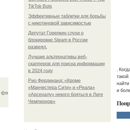
TikTok Bots
Эффективные таблетки для борьбы
с никотиновой зависимостью
Депутат Горелкин слухи о
блокировке Steam в России
развеял.
Лучшие альтернативы веб-
скапперов для поиска информации
. Ког
в 2024 году
такой
Рио Фердинанд: «Кроме
найти
«Манчестера Сити» и «Реала»
⇦
и бол
«Арсеналу» некого бояться в Лиге
Понр
Чемпионов»