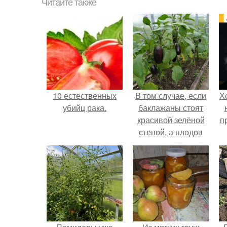
Читайте также
10 естественных
В том случае, если
Х
убийц рака.
баклажаны стоят
красивой зелёной
п
стеной, а плодов
почти не видно -
радоваться тут
нечему.