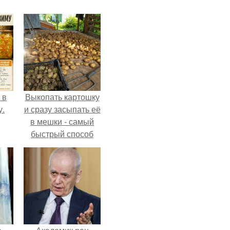
 в
Выкопать картошку
у.
и сразу засыпать её
в мешки - самый
быстрый способ
спрятать вместе с
урожаем гниль,
порезы и больные
клубни.