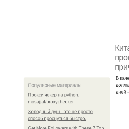
Кит
про
при
В кач
долла
Популярные материалы
дней 
Прокси чекер на python.
mosajjal/proxychecker
Холодный душ - это не просто
способ проснуться быстро.
Get More Followers with These 7 Top