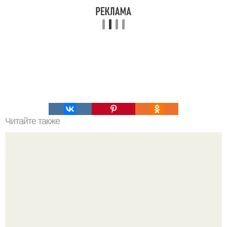
Читайте также
Командная строка интересное. Командная строка cmd,
почувствуй себя хакером.