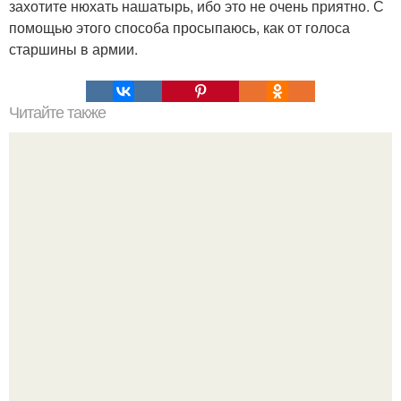
захотите нюхать нашатырь, ибо это не очень приятно. С
помощью этого способа просыпаюсь, как от голоса
старшины в армии.
Читайте также
Надписи для органайзера хорошего настроения
распечатать. Идеи "Органайзеров Хорошего
Настроения" с примерами подарочков.