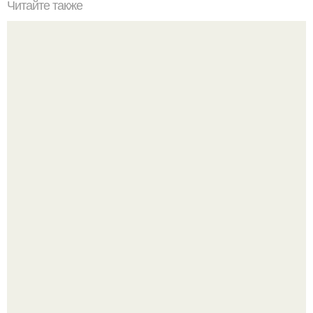
Читайте также
Как увидеть пароль вместо звездочек.
Пробу снимаю еще горячей и каждый раз радуюсь:
кабачки не развариваются, а соус получается густым и
пикантным.