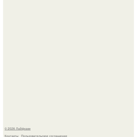
Смородины в этом году много, а обычное жидкое
варенье у нас как-то не очень едят.
Чем заболела груша и как ее лечить?
© 2026 Лайфхаки
Контакты
Пользовательское соглашение