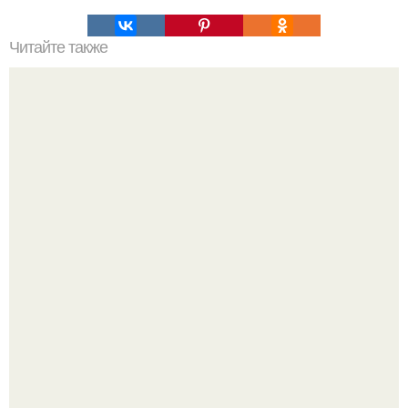
Читайте также
95 ответов на вопрос "как дела?
С 1 марта банки будут блокировать переводы при