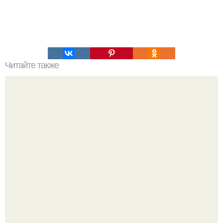
Читайте также
Что делать на ночевке с подругой. Как устроить весёлую
ночёвку с подружками