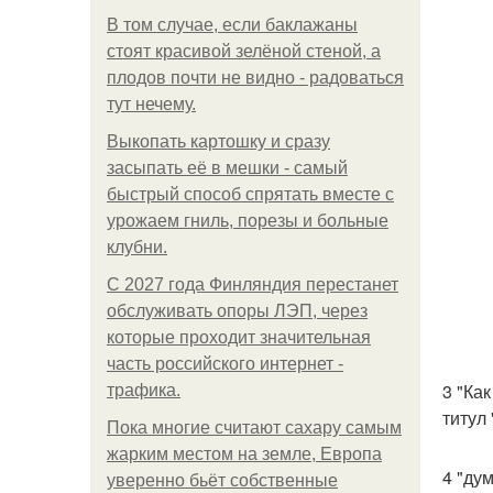
В том случае, если баклажаны
стоят красивой зелёной стеной, а
плодов почти не видно - радоваться
тут нечему.
Выкопать картошку и сразу
засыпать её в мешки - самый
быстрый способ спрятать вместе с
урожаем гниль, порезы и больные
клубни.
С 2027 года Финляндия перестанет
обслуживать опоры ЛЭП, через
которые проходит значительная
часть российского интернет -
3 "Ка
трафика.
титул
Пока многие считают сахару самым
жарким местом на земле, Европа
4 "ду
уверенно бьёт собственные