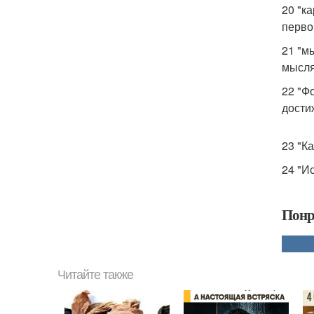
20 "к
первой
21 "м
мысля
22 "Ф
дости
23 "К
24 "И
Понр
Читайте также