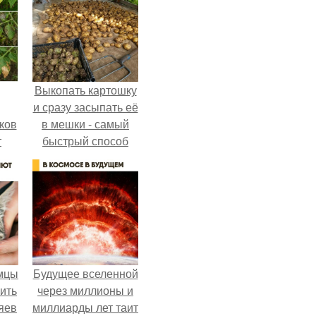
Выкопать картошку
и сразу засыпать её
ков
в мешки - самый
т
быстрый способ
спрятать вместе с
урожаем гниль,
порезы и больные
клубни.
мцы
Будущее вселенной
ить
через миллионы и
яев
миллиарды лет таит