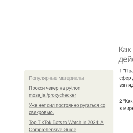
Как
дей
1 "Пр
сфер 
Популярные материалы
взгля
Прокси чекер на python.
mosajjal/proxychecker
2 "Ка
Уже нет сил постоянно ругаться со
в мир
свекровью.
Top TikTok Bots to Watch in 2024: A
Comprehensive Guide