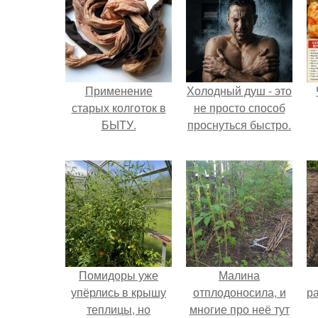
Применение
Холодный душ - это
старых колготок в
не просто способ
БЫТУ.
проснуться быстро.
Помидоры уже
Малина
упёрлись в крышу
отплодоносила, и
р
теплицы, но
многие про неё тут