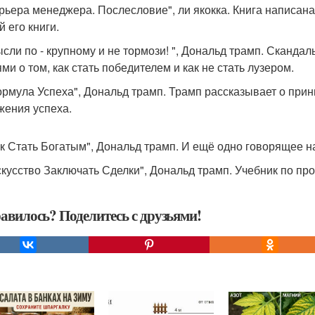
арьера менеджера. Послесловие", ли якокка. Книга написан
 его книги.
ысли по - крупному и не тормози! ", Дональд трамп. Сканд
ми о том, как стать победителем и как не стать лузером.
ормула Успеха", Дональд трамп. Трамп рассказывает о при
жения успеха.
ак Стать Богатым", Дональд трамп. И ещё одно говорящее н
скусство Заключать Сделки", Дональд трамп. Учебник по пр
авилось? Поделитесь с друзьями!