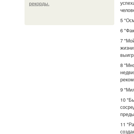
успех
рекорды.
челов
5 "Ос
6 "Фа
7 "Мо
жизни
выигр
8 "Мн
недви
реком
9 "Ми
10 "Б
сосре
преды
11 "Р
созда