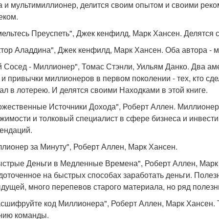
а и мультимиллионер, делится своим опытом и своими реко
еком.
мельтесь Преуспеть", Джек кенфилд, Марк Хансен. Делятся с
ктор Аладдина", Джек кенфилд, Марк Хансен. Оба автора -
й Сосед - Миллионер", Томас Стэнли, Уильям Данко. Два ам
 и привычки миллионеров в первом поколении - тех, кто сд
ал в лотерею. И делятся своими Находками в этой книге.
ожественные Источники Дохода", Роберт Аллен. Миллионер 
жимости и толковый специалист в сфере бизнеса и инвест
ендаций.
ллионер за Минуту", Роберт Аллен, Марк Хансен.
ыстрые Деньги в Медленные Времена", Роберт Аллен, Марк
доточенное на быстрых способах заработать деньги. Полез
дущей, много перепевов старого материала, но ряд полезны
асшифруйте код Миллионера", Роберт Аллен, Марк Хансен. Т
нию команды.