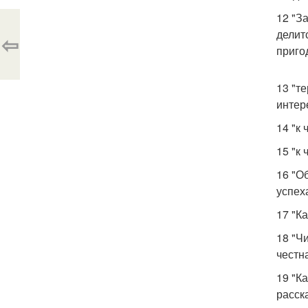
12 "З
делит
⇦
приго
13 "т
интер
14 "к
15 "к
16 "О
успех
17 "К
18 "Ч
честн
19 "К
расск