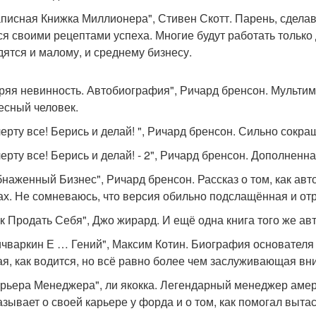
аписная Книжка Миллионера", Стивен Скотт. Парень, сдела
ся своими рецептами успеха. Многие будут работать только
дятся и малому, и среднему бизнесу.
еряя невинность. Автобиография", Ричард бренсон. Мультим
есный человек.
 черту все! Берись и делай! ", Ричард бренсон. Сильно сок
 черту все! Берись и делай! - 2", Ричард бренсон. Дополне
бнаженный Бизнес", Ричард бренсон. Рассказ о том, как авт
ах. Не сомневаюсь, что версия обильно подслащённая и от
ак Продать Себя", Джо жирард. И ещё одна книга того же ав
ичваркин Е … Гений", Максим Котин. Биография основателя 
ая, как водится, но всё равно более чем заслуживающая вн
арьера Менеджера", ли якокка. Легендарный менеджер ам
азывает о своей карьере у форда и о том, как помогал вытас