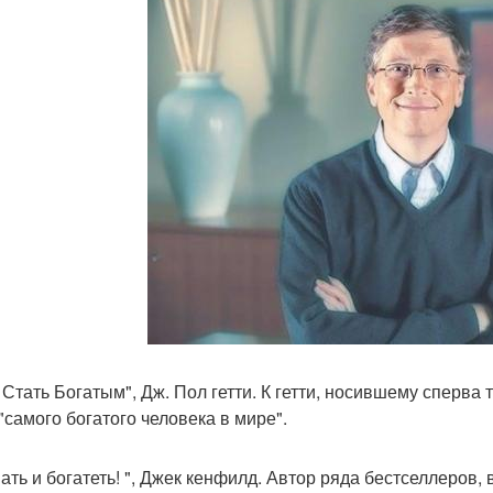
к Стать Богатым", Дж. Пол гетти. К гетти, носившему сперва
 "самого богатого человека в мире".
мать и богатеть! ", Джек кенфилд. Автор ряда бестселлеров,