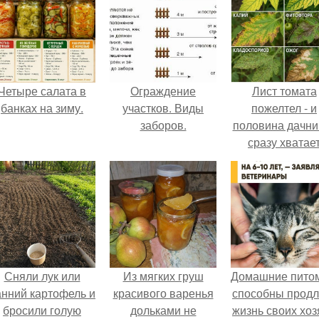
Четыре салата в
Ограждение
Лист томата
банках на зиму.
участков. Виды
пожелтел - и
заборов.
половина дачни
сразу хватае
удобрение.
Сняли лук или
Из мягких груш
Домашние пито
анний картофель и
красивого варенья
способны продл
бросили голую
дольками не
жизнь своих хоз