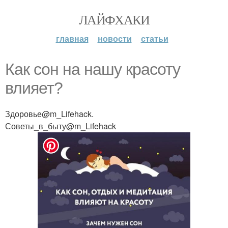
ЛАЙФХАКИ
главная
новости
статьи
Как сон на нашу красоту
влияет?
Здоровье@m_Lifehack.
Советы_в_быту@m_Lifehack