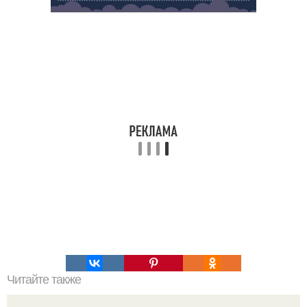
Читайте также