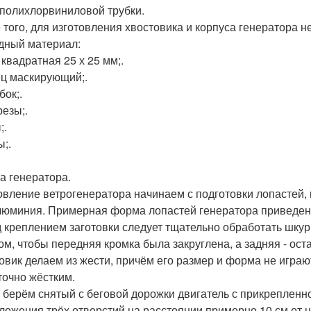
 полихлорвиниловой трубки.
 того, для изготовления хвостовика и корпуса генератора 
дный материал:
 квадратная 25 х 25 мм;.
ц маскирующий;.
бок;.
езы;.
;.
;.
.
а генератора.
овление ветрогенератора начинаем с подготовки лопастей,
юминия. Примерная форма лопастей генератора приведен
 креплением заготовки следует тщательно обработать шкур
ом, чтобы передняя кромка была закруглена, а задняя - ост
овик делаем из жести, причём его размер и форма не играю
точно жёстким.
 берём снятый с беговой дорожки двигатель с прикрепленно
ложения трёх отверстий на расстоянии примерно 10 см от ц