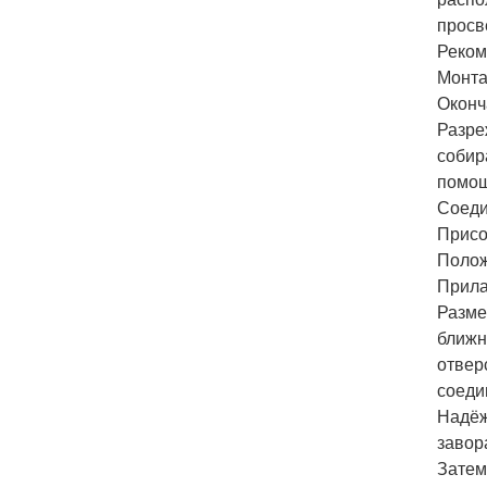
просв
Реком
Монта
Оконч
Разре
собир
помощ
Соеди
Присо
Полож
Прила
Разме
ближн
отвер
соеди
Надёж
завор
Затем