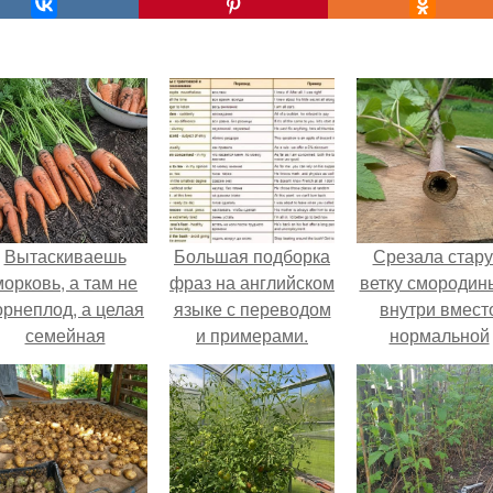
Вытаскиваешь
Большая подборка
Срезала стар
морковь, а там не
фраз на английском
ветку смородины
орнеплод, а целая
языке с переводом
внутри вмест
семейная
и примерами.
нормальной
композиция: две
светлой
ноги, три руки и
сердцевины
щё какой-то хвост
оказалась чёр
сбоку.
пустота.