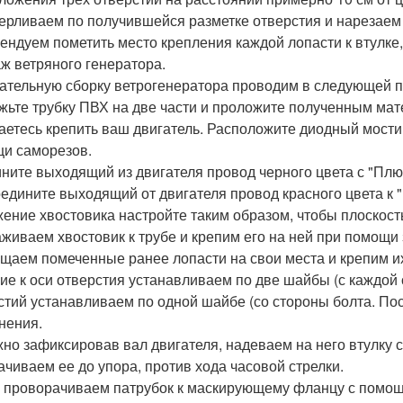
ерливаем по получившейся разметке отверстия и нарезаем
ендуем пометить место крепления каждой лопасти к втулке, 
ж ветряного генератора.
ательную сборку ветрогенератора проводим в следующей п
жьте трубку ПВХ на две части и проложите полученным мате
аетесь крепить ваш двигатель. Расположите диодный мостик
и саморезов.
ните выходящий из двигателя провод черного цвета с "Плю
едините выходящий от двигателя провод красного цвета к "
ение хвостовика настройте таким образом, чтобы плоскост
живаем хвостовик к трубе и крепим его на ней при помощи
щаем помеченные ранее лопасти на свои места и крепим их
ие к оси отверстия устанавливаем по две шайбы (с каждой
стий устанавливаем по одной шайбе (со стороны болта. По
нения.
но зафиксировав вал двигателя, надеваем на него втулку 
ачиваем ее до упора, против хода часовой стрелки.
 проворачиваем патрубок к маскирующему фланцу с помощ