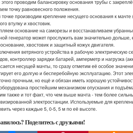
 этого проводим балансировку основания трубы с закреплё
аем точку равновесного положения.
й точке производим крепление несущего основания к мачте (
ого втулку и хвостовик.
пляем основание на саморезы и восстанавливаем убранны
ной генератор может прослужить вам значительно дольше, е
 основание, хвостовик и защитный кожух двигателя.
ключения ветряного устройства в рабочую электрическую с
дов, контроллер зарядки батарей, амперметр и нагрузка (а
асается несущей мачты, то сразу отметим её особое значен
тирует его долгую и бесперебойную эксплуатацию. Этот эле
точно прочным, но ещё и обязан иметь хорошую устойчивост
 оборудована простейшим механизмом опускания и подъёма
им также и тот факт, что чем выше мачта - тем более силь
визированной электростанции. Используемые для креплен
вить через каждые 5, 0-5, 5 м по её высоте.
авилось? Поделитесь с друзьями!