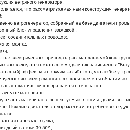
рукция ветряного генератора.
олагается, что рассматриваемая нами конструкция генерат
й:
венно ветрогенератор, собранный на базе двигателя промы
ронный блок управления зарядкой;.
ект соединительных проводов;.
жная мачта;.
жки.
естве электрического привода в рассматриваемой конструкц
ым комплектуются некоторые модели так называемых "Бегущ
раторный) эффект мы получим за счёт того, что любое устр
руемого им электромагнитного поля является обратимым. 
тель автоматически превращается в генератор.
ьзуемые материалы.
ую часть материалов, используемых в этом изделии, вы с
ине. Помимо двигателя от дорожки вам потребуется следу
иалов:
альная нарезная втулка;.
диодный на токи 30-50A;.