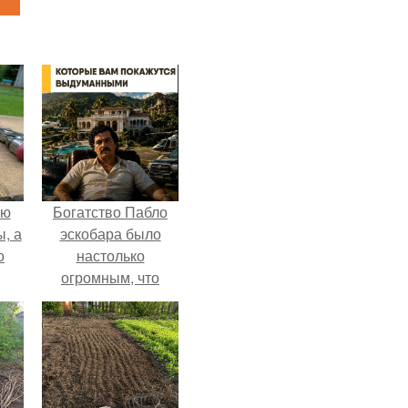
ую
Богатство Пабло
, а
эскобара было
о
настолько
огромным, что
многие истории о
нём звучат как
ная
вымысел.