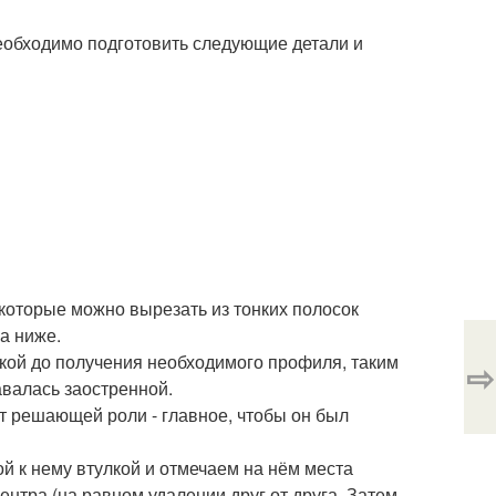
необходимо подготовить следующие детали и
 которые можно вырезать из тонких полосок
а ниже.
кой до получения необходимого профиля, таким
⇨
авалась заостренной.
т решающей роли - главное, чтобы он был
й к нему втулкой и отмечаем на нём места
ентра (на равном удалении друг от друга. Затем