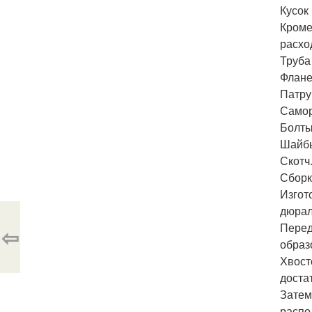
Кусок
Кроме
расхо
Труба
Флане
Патру
Самор
Болты
Шайбы
Скотч
Сборк
Изгот
дюрал
Перед
⇦
образ
Хвост
доста
Затем
распо