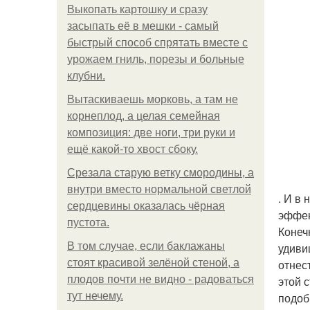
Выкопать картошку и сразу
засыпать её в мешки - самый
быстрый способ спрятать вместе с
урожаем гниль, порезы и больные
клубни.
Вытаскиваешь морковь, а там не
корнеплод, а целая семейная
композиция: две ноги, три руки и
ещё какой-то хвост сбоку.
Срезала старую ветку смородины, а
внутри вместо нормальной светлой
. И в
сердцевины оказалась чёрная
эффек
пустота.
Конеч
В том случае, если баклажаны
удиви
стоят красивой зелёной стеной, а
отнес
плодов почти не видно - радоваться
этой 
тут нечему.
подоб