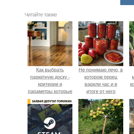
Читайте также
Как выбрать
Не понимаю лечо, в
паркетную доску -
котором перец
критерии и
варили час и в
к
параметры которые
итоге от него
необходимо
остались одни
учитывать.
бесформенные
тряпочки.
е