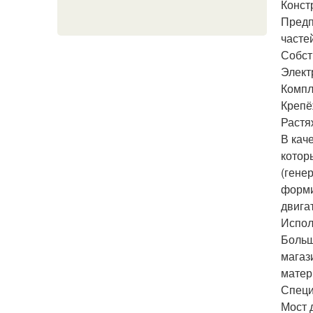
Конст
Предп
часте
Собст
Элект
Компл
Крепё
Растя
В кач
котор
(гене
форми
двига
Испол
Больш
магаз
матер
Специ
Мост 