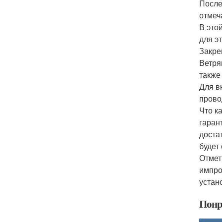
После
отмеч
В это
для эт
Закре
Ветря
также
Для в
прово
Что к
гаран
доста
будет
Отмет
импро
устано
Понр