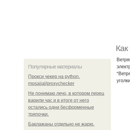
Как
Ветря
элект
Популярные материалы
"Ветр
Прокси чекер на python.
уголк
mosajjal/proxychecker
Не понимаю лечо, в котором перец
варили час и в итоге от него
остались одни бесформенные
тряпочки.
Баклажаны отдельно не жарю.