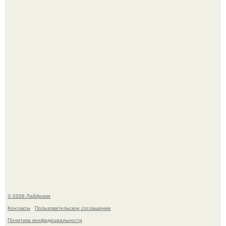
Автоваз крупнейшее обновление Lada Niva Legend за
всю историю представил.
Чем заболела груша и как ее лечить?
© 2026 Лайфхаки
Контакты
Пользовательское соглашение
Политика конфидециальности