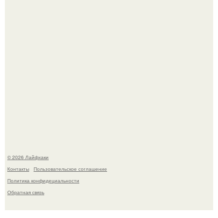
Одно случайное фото эфиопской девушки Элизабет
деста мгновенно разлетелось по всему интернету и
сделало её новой звездой соцсетей.
© 2026 Лайфхаки
Контакты
Пользовательское соглашение
Политика конфидециальности
Обратная связь