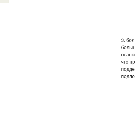
3. бо
больш
осанк
что п
подде
подло