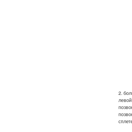
2. бо
левой
позво
позво
сплет