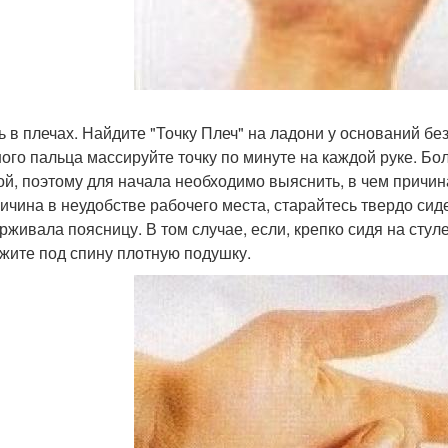
ль в плечах. Найдите "Точку Плеч" на ладони у оснований б
ого пальца массируйте точку по минуте на каждой руке. Бол
ой, поэтому для начала необходимо выяснить, в чем причин
ричина в неудобстве рабочего места, старайтесь твердо сид
рживала поясницу. В том случае, если, крепко сидя на стуле
жите под спину плотную подушку.