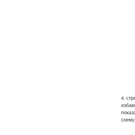
4. ст
избав
показ
схему