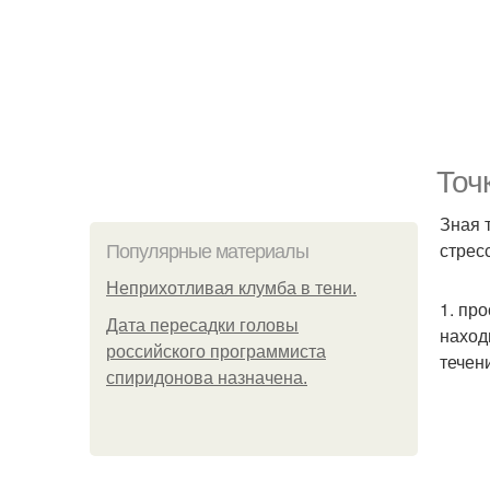
Точ
Зная 
стрес
Популярные материалы
Неприхотливая клумба в тени.
1. пр
Дата пересадки головы
наход
российского программиста
течен
спиридонова назначена.