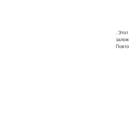
. Это
залож
Повто