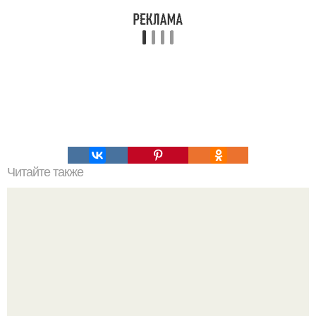
Читайте также
Командная строка интересное. Командная строка cmd,