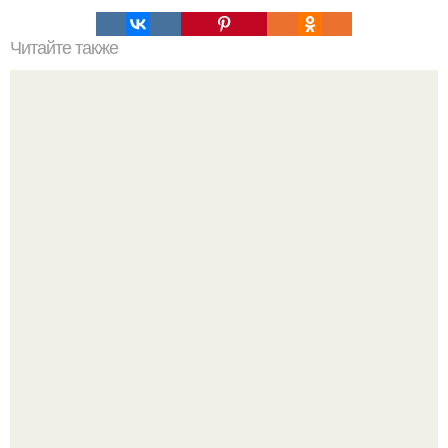
Читайте также
Top 4G Mobile Proxies for 2024: A Comprehensive Guide
Вытаскиваешь морковь, а там не корнеплод, а целая