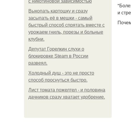
с никотиновой зависимостью
"Боле
Выкопать картошку и сразу
и стр
засыпать её в мешки - самый
Почем
быстрый способ спрятать вместе с
урожаем гниль, порезы и больные
клубни.
Депутат Горелкин слухи о
блокировке Steam в России
развеял.
Холодный душ - это не просто
способ проснуться быстро.
Лист томата пожелтел - и половина
дачников сразу хватает удобрение.