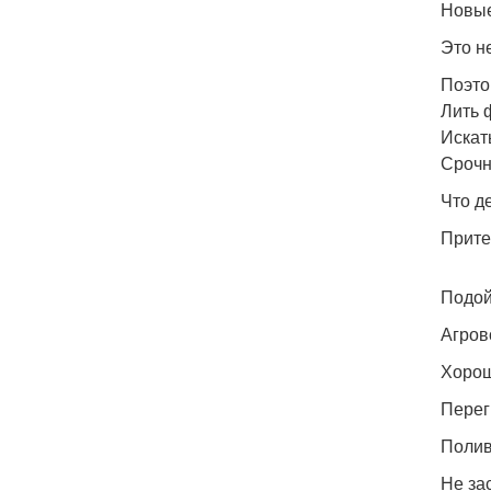
Новые
Это н
Поэто
Лить 
Искат
Срочн
Что д
Прите
Подой
Агров
Хорош
Перег
Полив
Не за