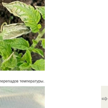
х перепадов температуры.
⇨