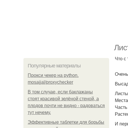
Лиc
Что с
Популярные материалы
Очень
Прокси чекер на python.
mosajjal/proxychecker
Высад
В том случае, если баклажаны
Листь
стоят красивой зелёной стеной, а
Места
плодов почти не видно - радоваться
Часть
тут нечему.
Расте
Эффективные таблетки для борьбы
И пер