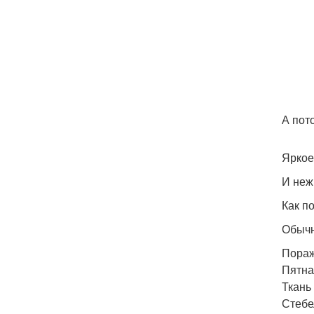
А пот
Яркое
И неж
Как по
Обычн
Пораж
Пятна
Ткань
Стебе