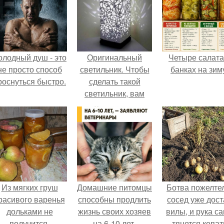
олодный душ - это
Оригинальный
Четыре салата
не просто способ
светильник. Чтобы
банках на зим
роснуться быстро.
сделать такой
светильник, вам
понадобится
коробка из-под сока
и
самозастывающая
полимерная глина.
Из мягких груш
Домашние питомцы
Ботва пожелте
расивого варенья
способны продлить
сосед уже дост
дольками не
жизнь своих хозяев
вилы, и рука с
получится.
на 6-10 лет.
тянется копат