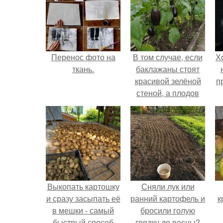
Перенос фото на
В том случае, если
Х
ткань.
баклажаны стоят
красивой зелёной
п
стеной, а плодов
почти не видно -
радоваться тут
нечему.
Выкопать картошку
Сняли лук или
и сразу засыпать её
ранний картофель и
к
в мешки - самый
бросили голую
быстрый способ
грядку до весны?