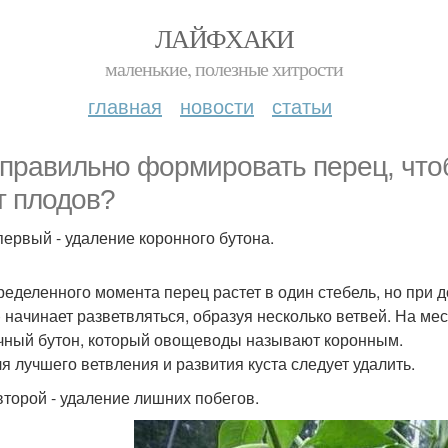
ЛАЙФХАКИ
маленькие, полезные хитрости
главная
новости
статьи
 правильно формировать перец, что
т плодов?
первый - удаление коронного бутона.
ределенного момента перец растет в один стебель, но при 
) начинает разветвляться, образуя несколько ветвей. На м
чный бутон, который овощеводы называют коронным.
ля лучшего ветвления и развития куста следует удалить.
второй - удаление лишних побегов.