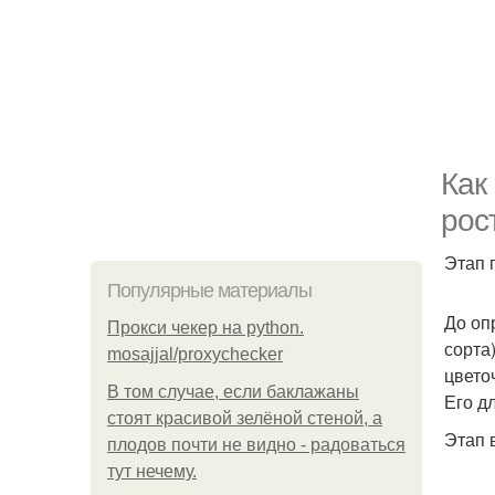
Как
рос
Этап 
Популярные материалы
До оп
Прокси чекер на python.
сорта
mosajjal/proxychecker
цвето
В том случае, если баклажаны
Его д
стоят красивой зелёной стеной, а
Этап 
плодов почти не видно - радоваться
тут нечему.