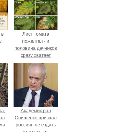
 в
Лист томата
у.
пожелтел - и
половина дачников
сразу хватает
удобрение.
ла,
Академик ран
ал
Онищенко призвал
ама
россиян не ездить
ь
отдыхать за