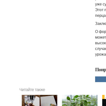
уже с
Этот 
перца
Заклю
О фор
может
высок
случа
урожа
Понр
Читайте также