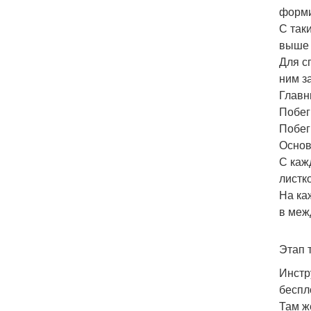
форми
С так
выше 
Для с
ним з
Главн
Побег
Побег
Основ
С каж
листк
На ка
в меж
Этап 
Инстр
беспл
Там ж