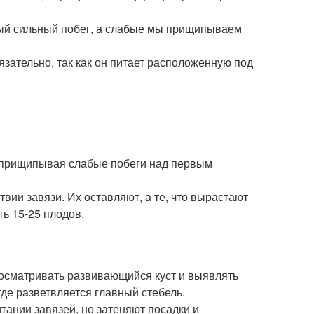
мый сильный побег, а слабые мы прищипываем
язательно, так как он питает расположенную под
 прищипывая слабые побеги над первым
вии завязи. Их оставляют, а те, что вырастают
ть 15-25 плодов.
осматривать развивающийся куст и выявлять
где разветвляется главный стебель.
итании завязей, но затеняют посадки и