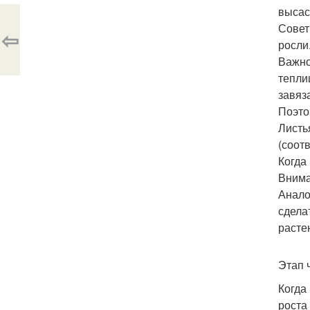
высас
Совет
⇦
росли
Важно
тепли
завяз
Поэто
Листь
(соот
Когда
Внима
Анало
сдела
расте
Этап 
Когда
роста