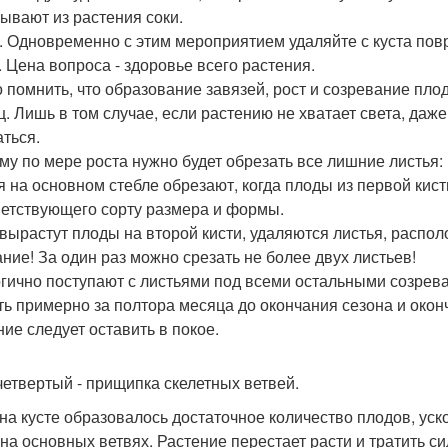
ывают из растения соки.
. Одновременно с этим мероприятием удаляйте с куста пов
. Цена вопроса - здоровье всего растения.
 помнить, что образование завязей, рост и созревание пло
ц. Лишь в том случае, если растению не хватает света, даж
аться.
му по мере роста нужно будет обрезать все лишние листья:
я на основном стебле обрезают, когда плоды из первой кист
ветствующего сорту размера и формы.
 вырастут плоды на второй кисти, удаляются листья, распо
ние! За один раз можно срезать не более двух листьев!
гично поступают с листьями под всеми остальными созре
ть примерно за полтора месяца до окончания сезона и окон
ние следует оставить в покое.
четвертый - прищипка скелетных ветвей.
 на кусте образовалось достаточное количество плодов, ус
 на основных ветвях. Растение перестает расти и тратить с