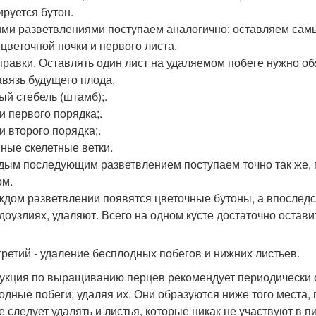
руется бутон.
ими разветвлениями поступаем аналогично: оставляем са
цветочной почки и первого листа.
правки. Оставлять один лист на удаляемом побеге нужно об
авязь будущего плода.
ый стебель (штамб);.
и первого порядка;.
и второго порядка;.
ные скелетные ветки.
дым последующим разветвлением поступаем точно так же,
ом.
ждом разветвлении появятся цветочные бутоны, а впоследст
доузлиях, удаляют. Всего на одном кусте достаточно остави
третий - удаление бесплодных побегов и нижних листьев.
укция по выращиванию перцев рекомендует периодически 
одные побеги, удаляя их. Они образуются ниже того места, 
е следует удалять и листья, которые никак не участвуют в п