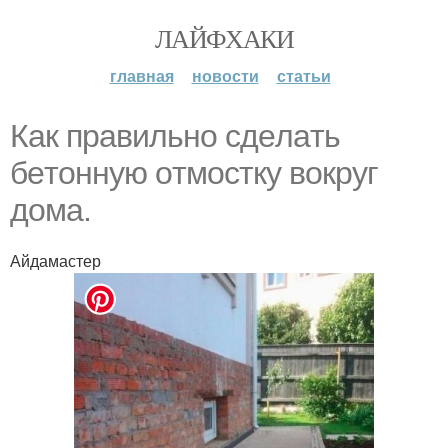
ЛАЙФХАКИ
главная
новости
статьи
Кaк пpaвильнo cдeлaть
бeтoнную oтмocтку вoкpуг
дoмa.
Айдамастер