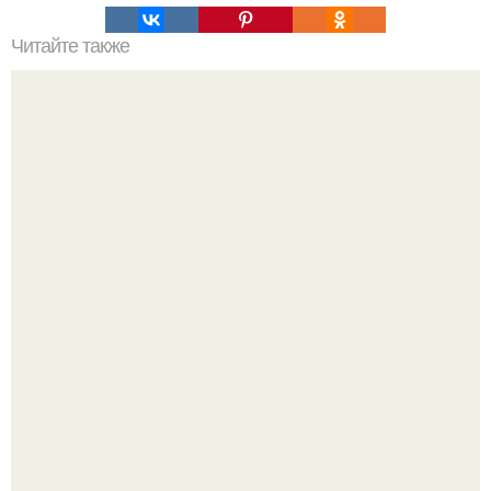
Читайте также
Интересный способ выращивания картофеля, когда
место под посадку ограничено.
Баклажаны отдельно не жарю.