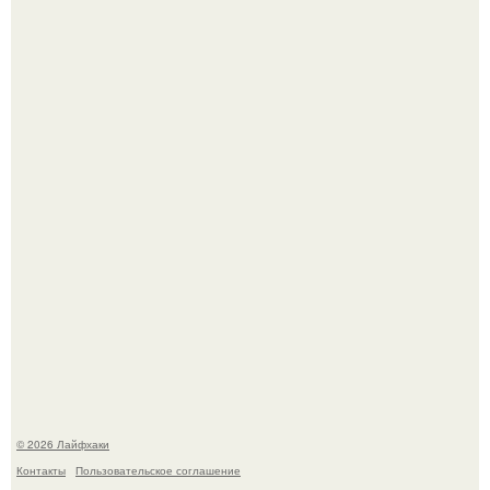
Яблок много - вроде радоваться надо.
Помидоры уже упёрлись в крышу теплицы, но
продолжают цвести как сумасшедшие?
© 2026 Лайфхаки
Контакты
Пользовательское соглашение