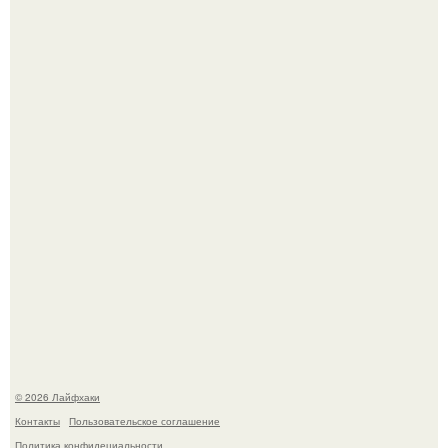
Ботва пожелтела, сосед уже достал вилы, и рука сама
тянется копать картошку.
Чем заболела груша и как ее лечить?
© 2026 Лайфхаки
Контакты
Пользовательское соглашение
Политика конфидециальности