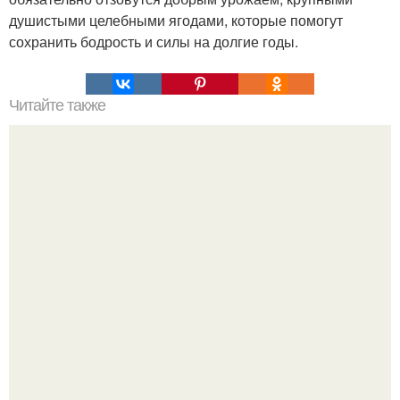
душистыми целебными ягодами, которые помогут
сохранить бодрость и силы на долгие годы.
Читайте также
Недавно московский фотограф Александр хохлов
представил впечатляющую серию портретов
военнослужащих под названием "Дикие Солдаты" (Wild
Soldiers.