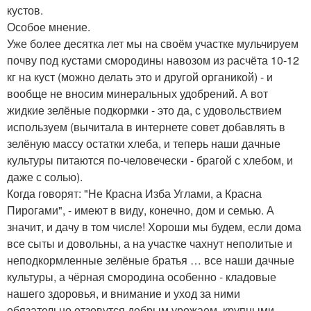
кустов.
Особое мнение.
Уже более десятка лет мы на своём участке мульчируем
почву под кустами смородины навозом из расчёта 10-12
кг на куст (можно делать это и другой органикой) - и
вообще не вносим минеральных удобрений. А вот
жидкие зелёные подкормки - это да, с удовольствием
используем (вычитала в интернете совет добавлять в
зелёную массу остатки хлеба, и теперь наши дачные
культуры питаются по-человечески - брагой с хлебом, и
даже с солью).
Когда говорят: "Не Красна Изба Углами, а Красна
Пирогами", - имеют в виду, конечно, дом и семью. А
значит, и дачу в том числе! Хороши мы будем, если дома
все сыты и довольны, а на участке чахнут неполитые и
неподкормленные зелёные братья … все наши дачные
культуры, а чёрная смородина особенно - кладовые
нашего здоровья, и внимание и уход за ними
обязательно отзовутся добрым урожаем, крупными