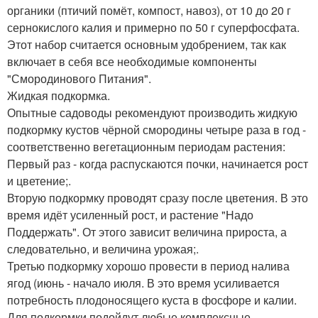
органики (птичий помёт, компост, навоз), от 10 до 20 г
сернокислого калия и примерно по 50 г суперфосфата.
Этот набор считается основным удобрением, так как
включает в себя все необходимые компоненты
"Смородинового Питания".
Жидкая подкормка.
Опытные садоводы рекомендуют производить жидкую
подкормку кустов чёрной смородины четыре раза в год -
соответственно вегетационным периодам растения:
Первый раз - когда распускаются почки, начинается рост
и цветение;.
Вторую подкормку проводят сразу после цветения. В это
время идёт усиленный рост, и растение "Надо
Поддержать". От этого зависит величина прироста, а
следовательно, и величина урожая;.
Третью подкормку хорошо провести в период налива
ягод (июнь - начало июля. В это время усиливается
потребность плодоносящего куста в фосфоре и калии.
Для подкормки подойдут любые комплексные