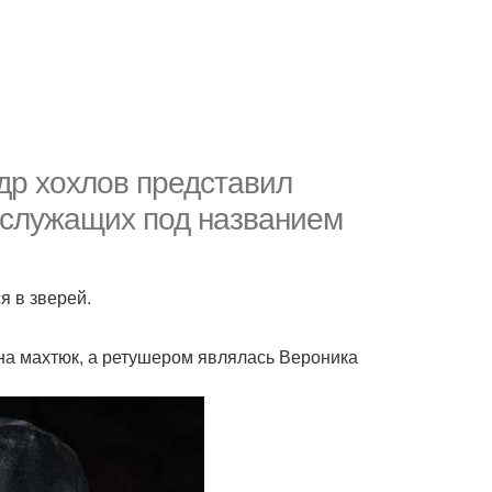
др хохлов представил
служащих под названием
 в зверей.
на махтюк, а ретушером являлась Вероника