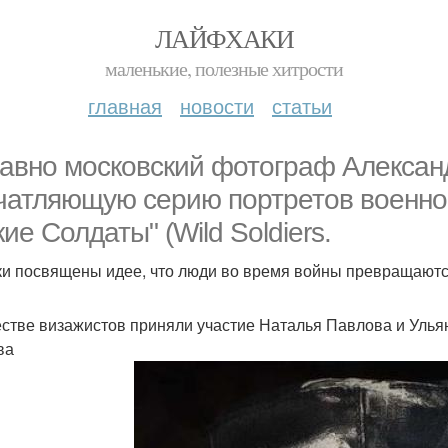
ЛАЙФХАКИ
маленькие, полезные хитрости
главная
новости
статьи
авно московский фотограф Алексан
чатляющую серию портретов военно
кие Солдаты" (Wild Soldiers.
и посвящены идее, что люди во время войны превращаются
естве визажистов приняли участие Наталья Павлова и Улья
ва