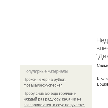
Нед
впе
"Ди
Снимк
Популярные материалы
В кач
Прокси чекер на python.
Ершо
mosajjal/proxychecker
Пробу снимаю еще горячей и
каждый раз радуюсь: кабачки не
развариваются, а соус получается