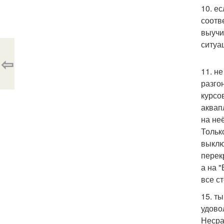
10. е
соотв
выучи
ситуа
⇦
11. н
разго
курсо
аквап
на не
Тольк
выклю
перек
а на 
все ст
15. т
удово
Несра