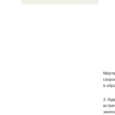
Мёртв
скорос
в обр
3. бу
встре
занос