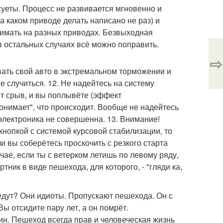
суеты. Процесс не развивается мгновенно и
а каком приводе делать написано не раз) и
инимать на разных приводах. Безвыходная
 в остальных случаях всё можно поправить.
⇨
ать свой авто в экстремальном торможении и
е случиться. 12. Не надейтесь на систему
ёт срыв, и вы поплывёте (эффект
онимает", что происходит. Вообще не надейтесь
 электроника не совершенна. 13. Внимание!
 кнопкой с системой курсовой стабилизации, то
и вы соберётесь проскочить с резкого старта
учае, если ты с ветерком летишь по левому ряду,
тник в виде пешехода, для которого, - "гляди ка,
 едут? Они идиоты. Пропускают пешехода. Он с
ы отсидите пару лет, а он помрёт.
ин. Пешеход всегда прав и человеческая жизнь