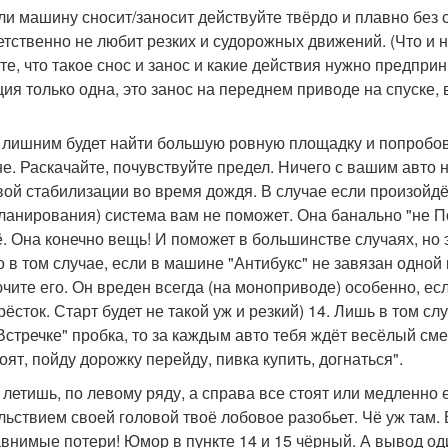
сли машину сносит/заносит действуйте твёрдо и плавно без 
етственно не любит резких и судорожных движений. (Что и н
те, что такое снос и занос и какие действия нужно предпр
ция только одна, это занос на переднем приводе на спуске,
е лишним будет найти большую ровную площадку и попробов
не. Раскачайте, почувствуйте предел. Ничего с вашим авто н
вой стабилизации во время дождя. В случае если произойд
ланирования) система вам не поможет. Она банально "не П
ё. Она конечно вещь! И поможет в большинстве случаях, но
о в том случае, если в машине "Антибукс" не завязан одной
чите его. Он вреден всегда (на моноприводе) особенно, есл
рёсток. Старт будет не такой уж и резкий) 14. Лишь в том сл
"Встречке" пробка, то за каждым авто тебя ждёт весёлый смер
оят, пойду дорожку перейду, пивка купить, догнаться".
ы летишь, по левому ряду, а справа все стоят или медленно
льствием своей головой твоё лобовое разобьет. Чё уж там. В
внимые потери! Юмор в пункте 14 и 15 чёрный. А вывод од