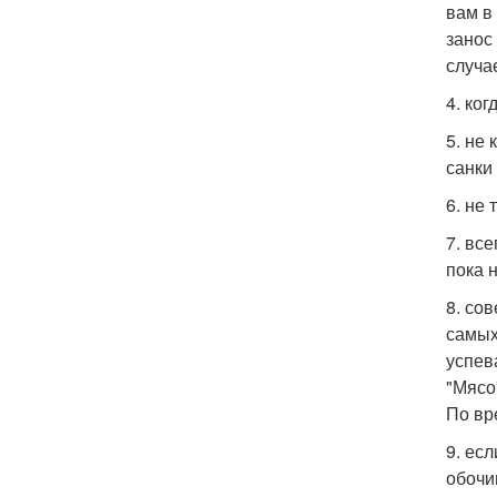
вам в
занос
случа
4. ког
5. не
санки
6. не
7. вс
пока 
8. со
самых
успев
"Мясо
По вр
9. ес
обочи