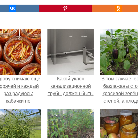
робу снимаю еще
Какой уклон
В том случае, е
горячей и каждый
канализационной
баклажаны сто
раз радуюсь:
трубы должен быть.
красивой зелё
кабачки не
стеной, а плод
развариваются, а
почти не видно
соус получается
радоваться ту
густым и
нечему.
пикантным.