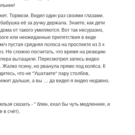
ельнее!
 нет. Тормози. Видел один раз своими глазами.
 бабушка её за ручку держала. Знаете, как дети
дома от такого умиляются. Вот так несуразно,
ороге или неожиданные препятствия в виде
 км/ч пустая средняя полоса на проспекте из 3 х
з. Не сложно посчитать, что время на реакцию
бампера вытащили. Пересмотрел запись видео
 Жалко псину, но рванула прямо под колёса. К
итесь, что не "Ушатаете" пару столбов,
ежит дальше, а вы … да видел я видео недавно,
льзя сказать - " блин, ехал бы чуть медленнее, и
 в счёт).