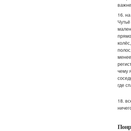
важне
16. н
Чутьё 
мален
прямо
колёс,
полос
менее
регис
чему 
сосед
где с
18. в
ничего
Понр