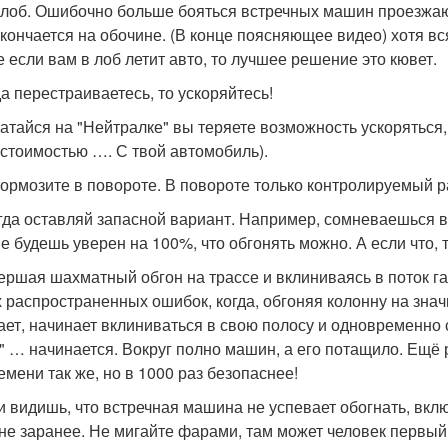
 лоб. Ошибочно больше бояться встречных машин проезжающ
 кончается на обочине. (В конце поясняющее видео) хотя в
е если вам в лоб летит авто, то лучшее решение это кювет.
да перестраиваетесь, то ускоряйтесь!
 катайся на "Нейтралке" вы теряете возможность ускоряться,
 стоимостью …. С твой автомобиль).
 тормозите в повороте. В повороте только контролируемый р
егда оставляй запасной вариант. Например, сомневаешься в 
не будешь уверен на 100%, что обгонять можно. А если что,
вершая шахматный обгон на трассе и вклиниваясь в поток га
 распространенных ошибок, когда, обгоняя колонну на значи
ает, начинает вклиниваться в свою полосу и одновременно с
" … начинается. Вокруг полно машин, а его потащило. Ещё р
емени так же, но в 1000 раз безопаснее!
ли видишь, что встречная машина не успевает обогнать, вк
не заранее. Не мигайте фарами, там может человек первый 