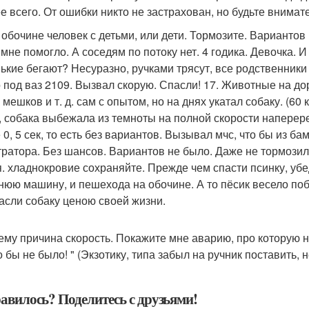
е всего. От ошибки никто не застрахован, но будьте внимат
а обочине человек с детьми, или дети. Тормозите. Вариантов
мне помогло. А соседям по потоку нет. 4 годика. Девочка. И
ькие бегают? Несуразно, ручками трясут, все родственники 
 под ваз 2109. Вызвал скорую. Спасли! 17. Животные на д
 мешков и т. д. сам с опытом, но на днях укатал собаку. (60
, собака выбежала из темноты на полной скорости наперере
 0, 5 сек, то есть без вариантов. Вызывал мчс, что бы из 
тратора. Без шансов. Вариантов не было. Даже не тормозил.
я. хладнокровие сохраняйте. Прежде чем спасти псинку, убед
нюю машину, и пешехода на обочине. А то пёсик весело поб
пасли собаку ценою своей жизни.
сему причина скорость. Покажите мне аварию, про которую не
 бы не было! " (Экзотику, типа забыл на ручник поставить, не
авилось? Поделитесь с друзьями!