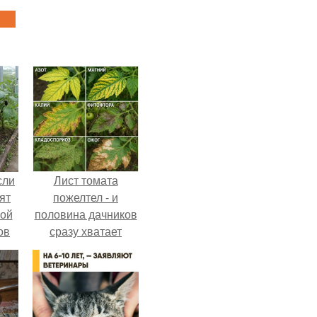
сли
Лист томата
ят
пожелтел - и
ной
половина дачников
ов
сразу хватает
 -
удобрение.
т