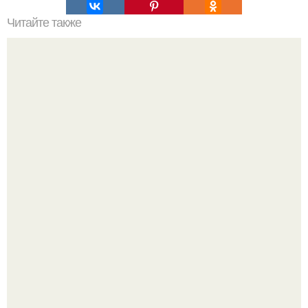
Читайте также
Пять способов выучить расположение нот на грифе
гитары.
В том случае, если баклажаны стоят красивой зелёной