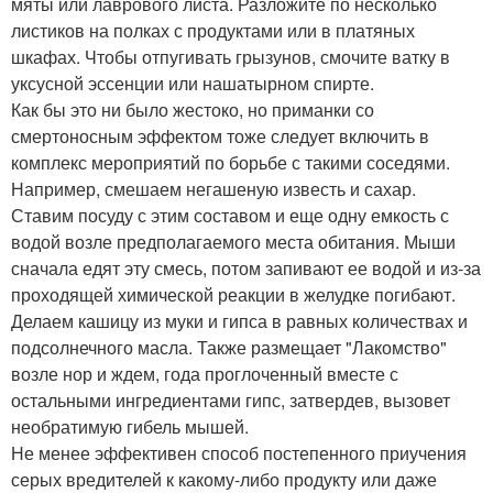
мяты или лаврового листа. Разложите по несколько
листиков на полках с продуктами или в платяных
шкафах. Чтобы отпугивать грызунов, смочите ватку в
уксусной эссенции или нашатырном спирте.
Как бы это ни было жестоко, но приманки со
смертоносным эффектом тоже следует включить в
комплекс мероприятий по борьбе с такими соседями.
Например, смешаем негашеную известь и сахар.
Ставим посуду с этим составом и еще одну емкость с
водой возле предполагаемого места обитания. Мыши
сначала едят эту смесь, потом запивают ее водой и из-за
проходящей химической реакции в желудке погибают.
Делаем кашицу из муки и гипса в равных количествах и
подсолнечного масла. Также размещает "Лакомство"
возле нор и ждем, года проглоченный вместе с
остальными ингредиентами гипс, затвердев, вызовет
необратимую гибель мышей.
Не менее эффективен способ постепенного приучения
серых вредителей к какому-либо продукту или даже