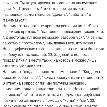
вежливо. Ты акцентируешь внимание на намеченной
цели. 21. Предпочитай точные понятия вместо
неспецифических глаголов "Делать", "работать" и
"заниматься".
Например: "мы пока не приняли решения по. ", "Я как
раз читаю протокол", "настоящее положение таково, что.
", Вместо"мы тут пока не можем разобраться", "я сейчас
работаю с протоколом", "мы делаем все, что можем".
Неспецифические глаголы оставляют слишком большую
свободу для толкований. 22. Задавайте вопросы с
"Когда" и "как" вместо таких, на которые можно лишь
ответить "да" или "нет".
Например: "когда вы сможете помочь мне. ", "Когда мы
сможем собраться? ", "Когда я смогу с вами поговорить?
В ответ на вопрос с "ли" мы получим реакцию ,
внимание, только в виде "да" или "нет". Не спрашивай,
возможно "ли" то-то или то-то, а продемонстрируй свое
позитивное ожидание с помощью "когда" и "как". 23.
Подключайте другого с помощью "вы" и "мы", вместо