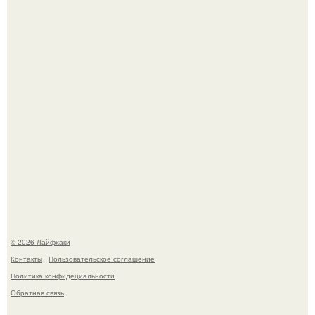
быстрый способ спрятать вместе с урожаем гниль,
порезы и больные клубни.
Помидоры уже упёрлись в крышу теплицы, но
продолжают цвести как сумасшедшие?
© 2026 Лайфхаки
Контакты
Пользовательское соглашение
Политика конфидециальности
Обратная связь