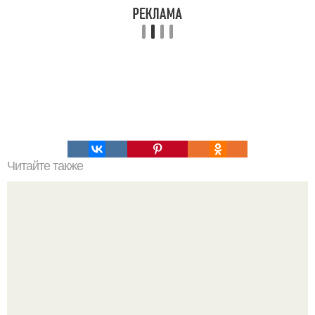
Читайте также
Что делать на ночевке с подругой. Как устроить весёлую
ночёвку с подружками