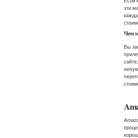
Если 
эти м
кажда
стоим
Чем 
Вы за
приле
сайте
ненуж
переп
стоим
Ama
Amazo
проце
хорош