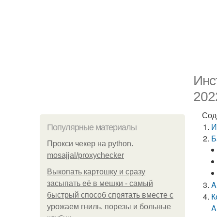
Инс
202
Сод
И
Популярные материалы
Б
Прокси чекер на python.
mosajjal/proxychecker
Выкопать картошку и сразу
засыпать её в мешки - самый
A
быстрый способ спрятать вместе с
К
урожаем гниль, порезы и больные
A