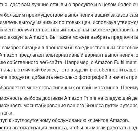
тно, даст вам лучшие отзывы о продукте и в целом более с
 большим преимуществом выполнения ваших заказов самос
 извлечь выгоду из низких почтовых цен, используя утверж
 клиент получит от вас новый товар, вы сможете доставить в
его аккаунта Amazon. Вы также можете выбрать предпочита
 самореализации в прошлом была единственным способом 
 Amazon предлагает альтернативный вариант выполнения, э
ию собственного веб-сайта. Например, с Amazon Fulfillment 
 начать отличный бизнес, - это выделить особенности ваше
ние продукта, добавить несколько фотографий и начать при
збавляет от множества типичных онлайн-магазинов. Преим
можность выбора доставки Amazon Prime на следующий де
можность масштабирования вашего бизнеса путем аутсорсин
тавки.
туп к круглосуточному обслуживанию клиентов Amazon.
стая автоматизация бизнеса, чтобы вы могли работать над