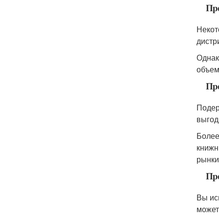
Пр
Некот
дистр
Однак
объем
Про
Подер
выгод
Более
книжн
рынки
Пр
Вы ис
может