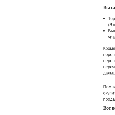
Вы са
Тор
(Эт
Вып
упа
Кроме
переп
переп
переч
дальш
Помни
окупи
прода
Вот п