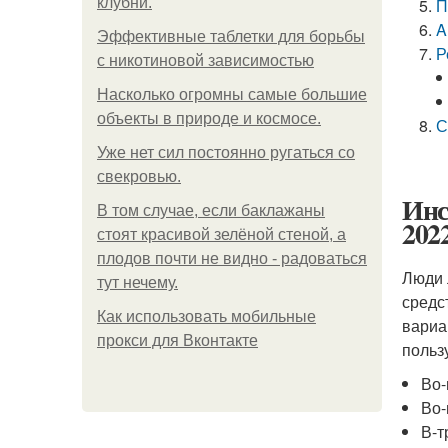
клубни.
П
A
Эффективные таблетки для борьбы
Р
с никотиновой зависимостью
Насколько огромны самые большие
объекты в природе и космосе.
С
Уже нет сил постоянно ругаться со
свекровью.
Инс
В том случае, если баклажаны
202
стоят красивой зелёной стеной, а
плодов почти не видно - радоваться
Люди 
тут нечему.
средс
Как использовать мобильные
вариа
прокси для Вконтакте
польз
Во-
Во-
В-т