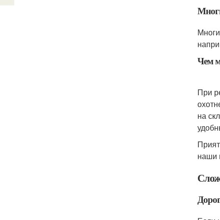
Мног
Многи
напри
Чем 
При р
охотн
на ск
удобн
Прият
наши 
Слож
Дорог