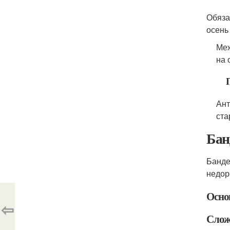
Обяза
осень
Меж
на 
Ант
ста
Бан
Банде
недор
Осно
⇦
Слож