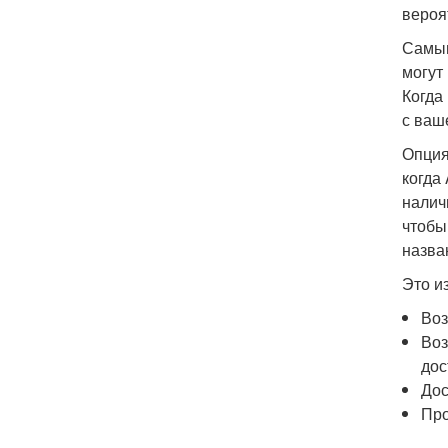
вероя
Самым
могут
Когда
с ваш
Опция
когда
налич
чтобы
назва
Это и
Воз
Воз
дос
Дос
Про