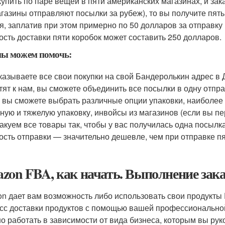
купить по паре вещей в пяти американских магазинах, и за
агазины отправляют посылки за рубеж), то вы получите пят
я, заплатив при этом примерно по 50 долларов за отправку
ость доставки пяти коробок может составить 250 долларов.
мы можем помочь:
казываете все свои покупки на свой Бандеролькин адрес в Д
тят к нам, вы сможете объединить все посылки в одну отп
, вы сможете выбрать различные опции упаковки, наиболее
ную и тяжелую упаковку, инвойсы из магазинов (если вы пе
акуем все товары так, чтобы у вас получилась одна посылка
ость отправки — значительно дешевле, чем при отправке п
zon FBA, как начать. Выполнение зак
n дает вам возможность либо использовать свои продукты
сс доставки продуктов с помощью вашей профессиональной 
о работать в зависимости от вида бизнеса, которым вы руко