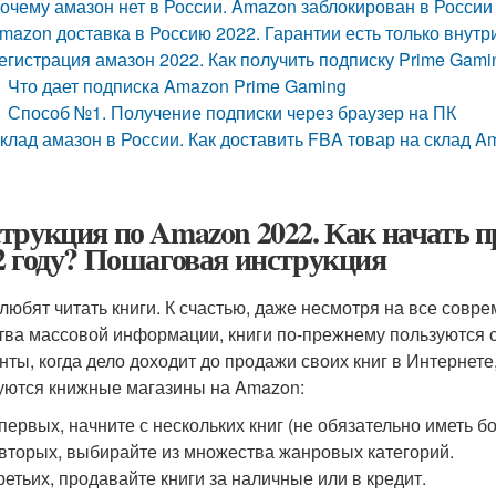
очему амазон нет в России. Amazon заблокирован в России
mazon доставка в Россию 2022. Гарантии есть только внутр
егистрация амазон 2022. Как получить подписку Prime Gami
Что дает подписка Amazon Prime Gaming
Способ №1. Получение подписки через браузер на ПК
клад амазон в России. Как доставить FBA товар на склад 
трукция по Amazon 2022. Как начать п
2 году? Пошаговая инструкция
любят читать книги. К счастью, даже несмотря на все сов
тва массовой информации, книги по-прежнему пользуются с
нты, когда дело доходит до продажи своих книг в Интернет
уются книжные магазины на Amazon:
первых, начните с нескольких книг (не обязательно иметь б
вторых, выбирайте из множества жанровых категорий.
ретьих, продавайте книги за наличные или в кредит.