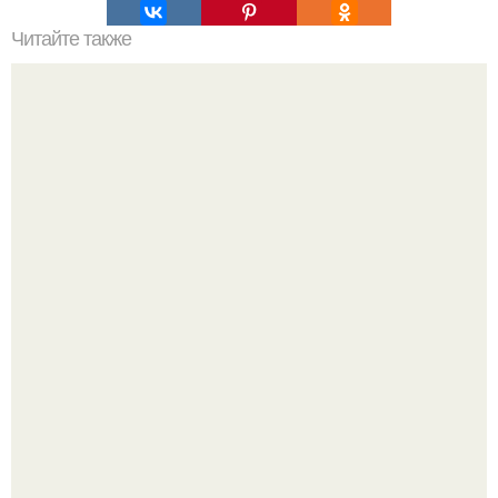
Читайте также
Что делать на ночевке с подругой. Как устроить весёлую
ночёвку с подружками
Срезала старую ветку смородины, а внутри вместо