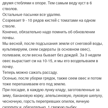
двумя стеблями к опоре. Тем самым веду куст в 6
стволов.
Остальные пасынки все удаляю.
Созревает 9 - 10 рядов кистей с томатами на одном
стволе.
Конечно, обязательно надо помнить об обновлении
почвы.
Мы весной, после подсыхания земли от снеговой воды,
культивируем, сеем сидераты (в основном овес),
поливаем, если весна бывает без дождей. За 3 недели
овес вырастает см на 10-15, и мы его возделываем в
почву.
Теперь можно сажать рассаду.
Осенью, после уборки грядок, также сеем овес и потом
тоже перепахиваем его под землю.
При посадке, в каждую лунку кладу, заготовленные за
зиму, банановую корку, апельсиновую, луковую шелуху,
чесночную, горсть перепревших опилок, яичную
скорлупу и, обязательно, 1 свежую рыбку.