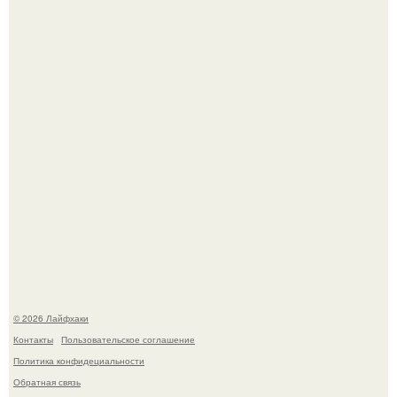
Автоваз крупнейшее обновление Lada Niva Legend за
всю историю представил.
Чем заболела груша и как ее лечить?
© 2026 Лайфхаки
Контакты
Пользовательское соглашение
Политика конфидециальности
Обратная связь