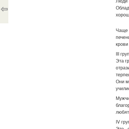
Люди 
⇦
Облад
хорош
Чаще 
печен
крови
III гру
Эта г
отраз
терпе
Они м
учили
Мужчи
благо
любят
IV гру
Это -