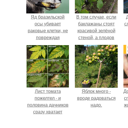
Яд бразильской
В том случае, если
осы убивает
баклажаны стоят
с
раковые клетки, не
красивой зелёной
повреждая
стеной, а плодов
здоровые.
почти не видно -
радоваться тут
нечему.
Лист томата
Яблок много -
Д
пожелтел - и
вроде радоваться
с
половина дачников
надо.
ж
сразу хватает
удобрение.