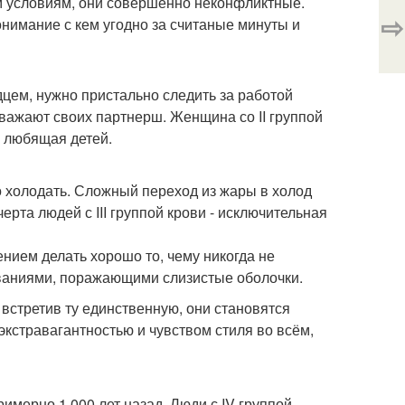
ым условиям, они совершенно неконфликтные.
⇨
нимание с кем угодно за считаные минуты и
дцем, нужно пристально следить за работой
уважают своих партнерш. Женщина со II группой
ь любящая детей.
ло холодать. Сложный переход из жары в холод
ерта людей с III группой крови - исключительная
нием делать хорошо то, чему никогда не
ваниями, поражающими слизистые оболочки.
встретив ту единственную, они становятся
кстравагантностью и чувством стиля во всём,
римерно 1 000 лет назад. Люди с IV группой