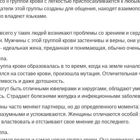
со II группой крови с легкостью приспосабливаются к люб
атели этой группы созданы для общения, находят взаимопо
о владеют языками.
всего у таких людей возникают проблемы со зрением и сер
и. Мужчины с этой группой крови застенчивы и верны, они 
 - идеальная жена, преданная и понимающая, обычно очен
ппа.
руппа крови образовалась в то время, когда на земле нача
ился на составе крови, произошла мутация. Отличительная ч
ливость и даже дотошность.
огут быть отличными ювелирами и хирургами, обладают уме
сь. Страдают болезнями желудка и инфекционными заболе
ны часто меняют партнерш, но до определенного момента: 
разумными и успокаиваются. Женщины отличаются особой э
 властвовать и отстаивают свое мнение до последнего.
ппа.
 самая редкая и самая новая группа крови. Она появилась п