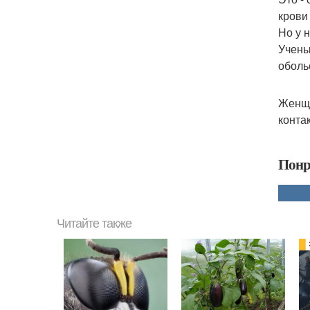
крови
Но у 
Учены
оболь
Женщи
контак
Понр
Читайте также