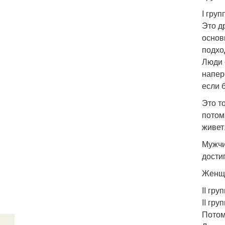
I груп
Это д
основ
подхо
Люди 
напер
если 
Это т
потом
живет
Мужчи
дости
Женщи
II гру
II гр
Потом