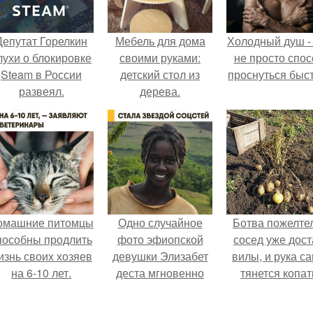
Депутат Горелкин
Мебель для дома
Холодный душ -
лухи о блокировке
своими руками:
не просто спос
Steam в России
детский стол из
проснуться быст
развеял.
дерева.
омашние питомцы
Одно случайное
Ботва пожелте
пособны продлить
фото эфиопской
сосед уже дост
изнь своих хозяев
девушки Элизабет
вилы, и рука с
на 6-10 лет.
деста мгновенно
тянется копат
разлетелось по
картошку.
всему интернету и