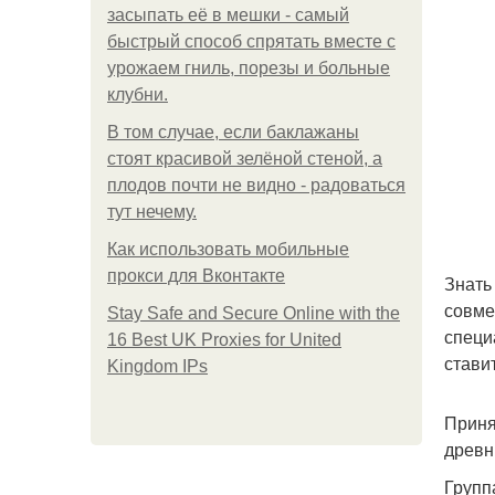
засыпать её в мешки - самый
быстрый способ спрятать вместе с
урожаем гниль, порезы и больные
клубни.
В том случае, если баклажаны
стоят красивой зелёной стеной, а
плодов почти не видно - радоваться
тут нечему.
Как использовать мобильные
прокси для Вконтакте
Знать
совме
Stay Safe and Secure Online with the
специ
16 Best UK Proxies for United
стави
Kingdom IPs
Приня
древн
Групп