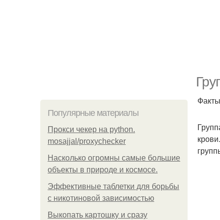
Гру
Факты
Популярные материалы
Групп
Прокси чекер на python.
крови
mosajjal/proxychecker
групп
Насколько огромны самые большие
объекты в природе и космосе.
Эффективные таблетки для борьбы
с никотиновой зависимостью
Выкопать картошку и сразу