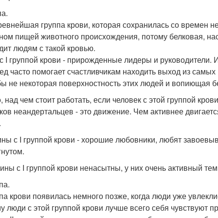
па.
ревнейшая группа крови, которая сохранилась со времен н
ном пищей животного происхождения, потому белковая, н
дит людям с такой кровью.
с I группой крови - прирожденные лидеры и руководители. 
ед часто помогает счастливчикам находить выход из самых 
бы не некоторая поверхностность этих людей и вопиющая б
о, над чем стоит работать, если человек с этой группой кро
ков неандертальцев - это движение. Чем активнее двигается
.
ны с I группой крови - хорошие любовники, любят завоевыв
гнутом.
ны с I группой крови ненасытны, у них очень активный тем
ппа.
уппа крови появилась немного позже, когда люди уже увлекл
у люди с этой группой крови лучше всего себя чувствуют п