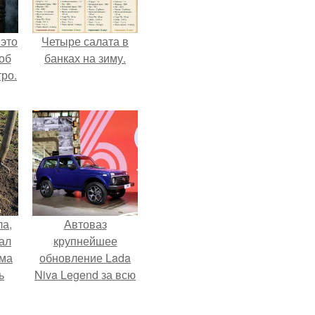
 это
Четыре салата в
об
банках на зиму.
ро.
ла,
Автоваз
ал
крупнейшее
ама
обновление Lada
ь
Niva Legend за всю
историю
представил.