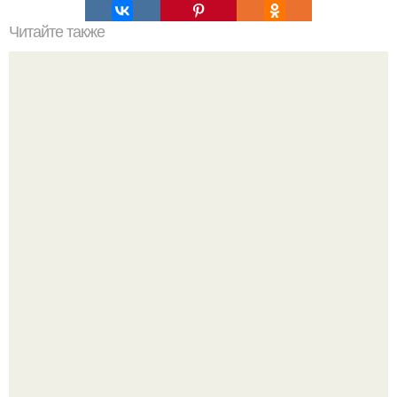
Читайте также
Пластиковые окна: правила выбора.
Самые абсурдные законы мира, в которые сложно
поверить.