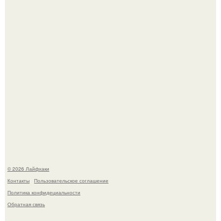
самой реальности.
Академик ран Онищенко призвал россиян не ездить
отдыхать за границу: "Зачем Ездить в Турцию, Когда у
нас в Стране Есть Практически все".
© 2026 Лайфхаки
Контакты
Пользовательское соглашение
Политика конфидециальности
Обратная связь