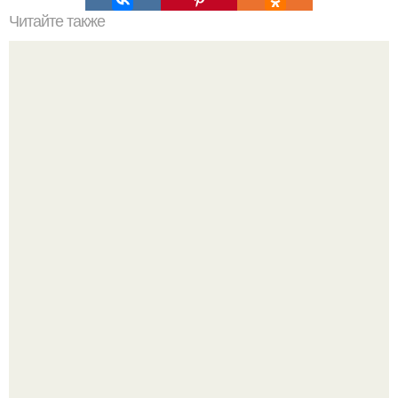
Читайте также
100 причин почему я с тобой дружу. Подарки. 100
причин, почему ты моя лучшая подруга.
Срезала старую ветку смородины, а внутри вместо