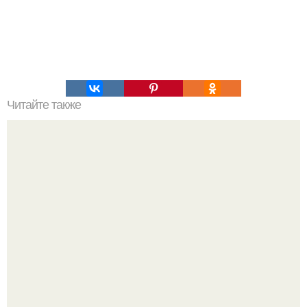
Читайте также
American Cookies (американское печенье).