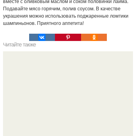
вместе с оливковым маслом и соком половинки лайма.
Подавайте мясо горячим, полив соусом. В качестве
украшения можно использовать поджаренные ломтики
шампиньонов. Приятного аппетита!
Читайте также
Лайфхакер полезные советы и Идеи для жизни. 100
советов на все случаи жизни.