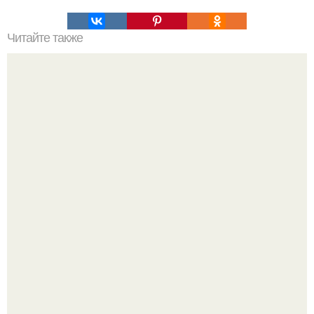
Читайте также
Моментальный шоколадный торт.
Самые абсурдные законы мира, в которые сложно