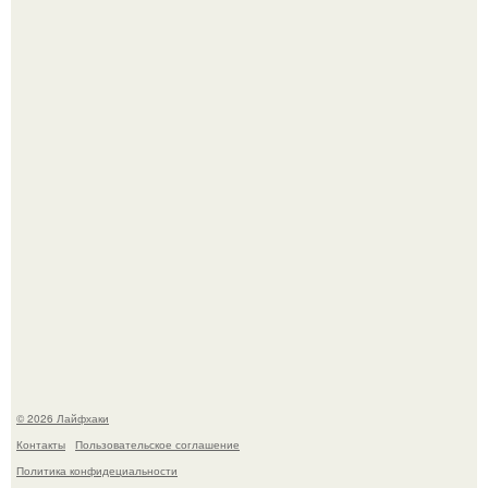
Выкопать картошку и сразу засыпать её в мешки - самый
быстрый способ спрятать вместе с урожаем гниль,
порезы и больные клубни.
Сняли лук или ранний картофель и бросили голую грядку
до весны?
© 2026 Лайфхаки
Контакты
Пользовательское соглашение
Политика конфидециальности