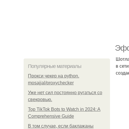
Эфф
Шотла
в сет
Популярные материалы
создае
Прокси чекер на python.
mosajjal/proxychecker
Уже нет сил постоянно ругаться со
свекровью.
Top TikTok Bots to Watch in 2024: A
Comprehensive Guide
В том случае, если баклажаны