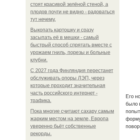
стоят красивой зелёной стеной, а
плодов почти не видно - радоваться
тут нечему.
Выкопать картошку и сразу
засыпать её в мешки - самый
быстрый способ спрятать вместе с
урожаем гниль, порезы и больные
клубни.
С 2027 года Финляндия перестанет
обслуживать опоры ЛЭП, через
которые проходит значительная
часть российского интернет -
Его н
трафика.
было 
попыт
Пока многие считают сахару самым
форму
жарким местом на земле, Европа
повор
уверенно бьёт собственные
рекорды.