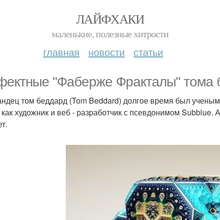
ЛАЙФХАКИ
маленькие, полезные хитрости
главная
новости
статьи
ектные "Фаберже Фракталы" тома б
ндец том беддард (Tom Beddard) долгое время был ученым 
и как художник и веб - разработчик с псевдонимом Subblu
т.