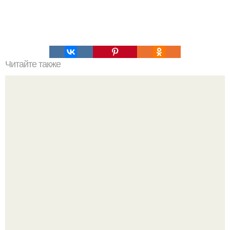
Читайте также
Как узнать где плюс, а где минус на проводах. Как
определить полярность, не имея приборов.