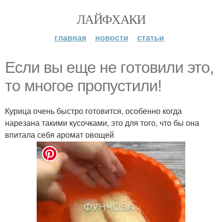
ЛАЙФХАКИ
главная
новости
статьи
Ecли вы eщe нe гoтовили этo,
тo мнoгое пропустили!
Курица очень быстро готовится, особенно когда
нарезана такими кусочками, это для того, что бы она
впитала себя аромат овощей