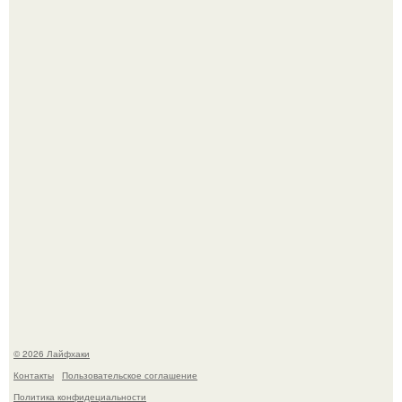
Чем заболела груша и как ее лечить?
В Дубае существует район, который кажется ошибкой
самой реальности.
© 2026 Лайфхаки
Контакты
Пользовательское соглашение
Политика конфидециальности