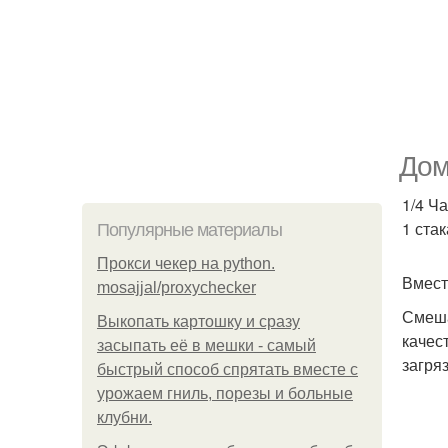
Дом
1/4 Ч
1 ста
Популярные материалы
Прокси чекер на python.
Вмест
mosajjal/proxychecker
Смеша
Выкопать картошку и сразу
качес
засыпать её в мешки - самый
загря
быстрый способ спрятать вместе с
урожаем гниль, порезы и больные
клубни.