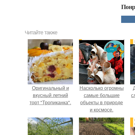
Понр
Читайте также
Оригинальный и
Насколько огромны
вкусный летний
самые большие
с
торт "Тропиканка".
объекты в природе
и космосе.