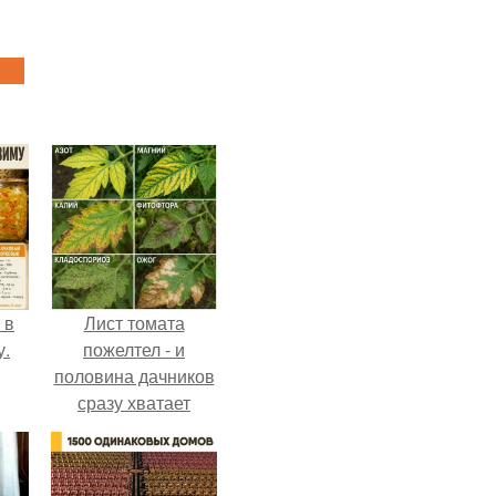
 в
Лист томата
у.
пожелтел - и
половина дачников
сразу хватает
удобрение.