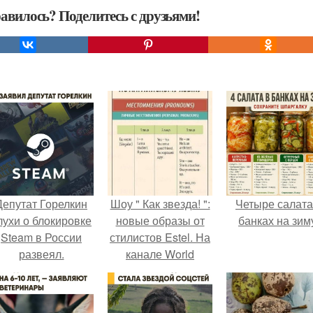
авилось? Поделитесь с друзьями!
Депутат Горелкин
Шоу " Как звезда! ":
Четыре салата
лухи о блокировке
новые образы от
банках на зим
Steam в России
стилистов Estel. На
развеял.
канале World
Fashion стартовал
новый сезон
оригинального шоу