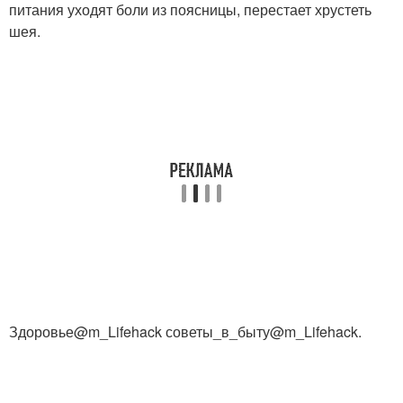
питания уходят боли из поясницы, перестает хрустеть
шея.
Здоровье@m_Lifehack советы_в_быту@m_Lifehack.