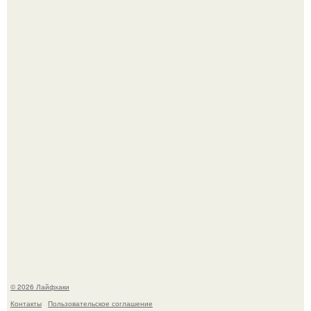
В Дубае существует район, который кажется ошибкой
самой реальности.
Академик ран Онищенко призвал россиян не ездить
отдыхать за границу: "Зачем Ездить в Турцию, Когда у
нас в Стране Есть Практически все".
© 2026 Лайфхаки
Контакты
Пользовательское соглашение